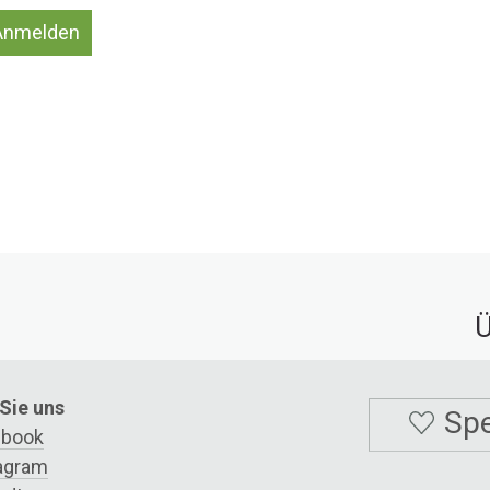
Anmelden
Ü
Sie uns
Sp
ebook
agram