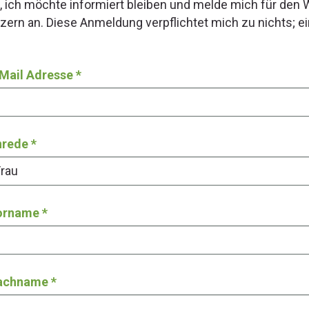
, ich möchte informiert bleiben und melde mich für den 
zern an. Diese Anmeldung verpflichtet mich zu nichts; e
Mail Adresse
*
nrede
*
orname
*
achname
*