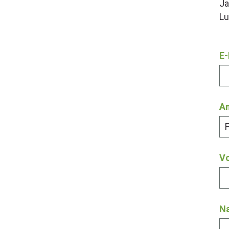
Ja
Lu
E-
A
V
N