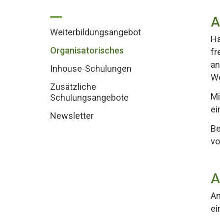
A
Weiterbildungsangebot
Ha
Organisatorisches
fr
an
Inhouse-Schulungen
Wo
Zusätzliche
Mi
Schulungsangebote
ei
Newsletter
Be
vo
A
An
ei