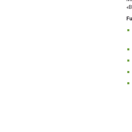
«B
Fu