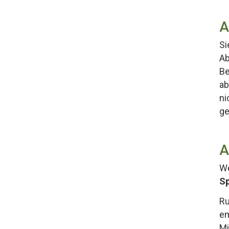
A
Si
Ab
Be
ab
ni
ge
A
We
Sp
Ru
em
Mi