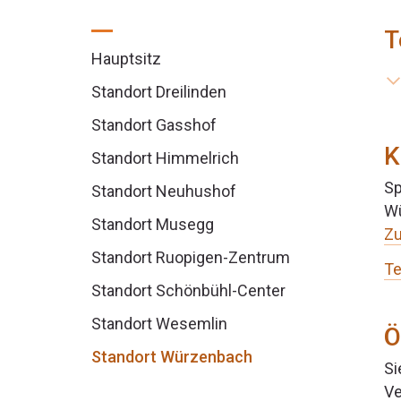
T
Hauptsitz
Standort Dreilinden
Standort Gasshof
K
Standort Himmelrich
Sp
Standort Neuhushof
Wü
Standort Musegg
Zu
Standort Ruopigen-Zentrum
Te
Standort Schönbühl-Center
Standort Wesemlin
Ö
Standort Würzenbach
Si
Ve