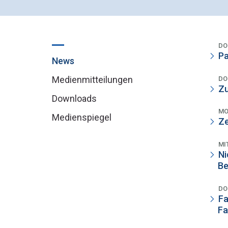
DO
Pa
News
Medienmitteilungen
DO
Zu
Downloads
MO
Medienspiegel
Ze
MI
Ni
Be
DO
Fa
Fa