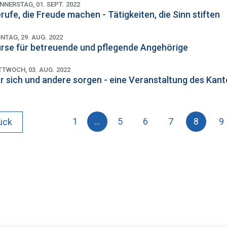
NNERSTAG, 01. SEPT. 2022
rufe, die Freude machen - Tätigkeiten, die Sinn stiften
NTAG, 29. AUG. 2022
rse für betreuende und pflegende Angehörige
TTWOCH, 03. AUG. 2022
r sich und andere sorgen - eine Veranstaltung des Kan
1
…
5
6
7
8
9
ück
(aktu