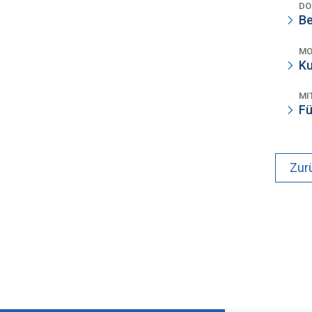
DO
Be
MO
Ku
MI
Fü
Zur