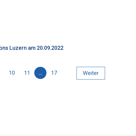
tons Luzern am 20.09.2022
10
11
…
17
Weiter
ell)