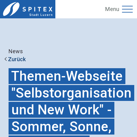
Menu
News
Zurück
Themen-Webseite
"Selbstorganisation
und New Work" -
Sommer, Sonne,