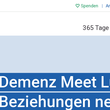
Spenden
A
365 Tage 
Demenz Meet Lu
Beziehungen ne