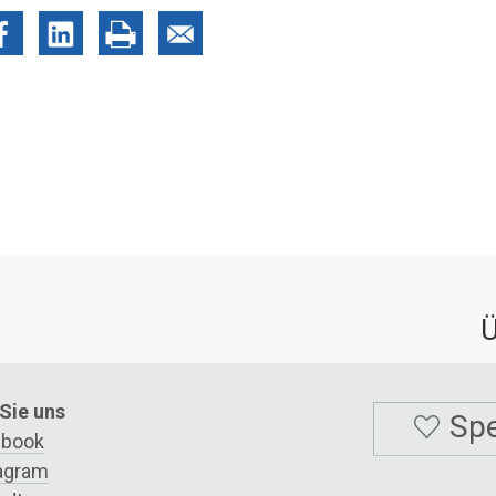
Ü
Sie uns
Sp
ebook
agram