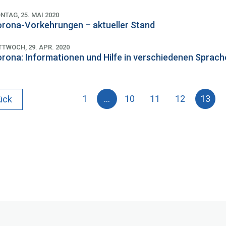
NTAG, 25. MAI 2020
rona-Vorkehrungen – aktueller Stand
TTWOCH, 29. APR. 2020
rona: Informationen und Hilfe in verschiedenen Sprac
1
…
10
11
12
13
ück
(a