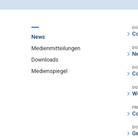
DO
Co
News
Medienmitteilungen
DO
Ne
Downloads
DO
Medienspiegel
Co
DO
We
FR
Co
DO
Ge