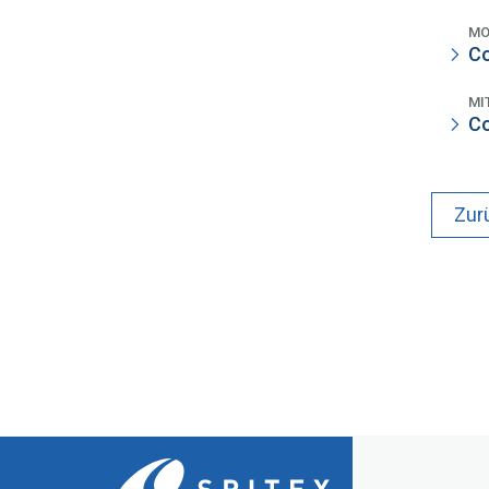
MO
Co
MI
Co
Zur