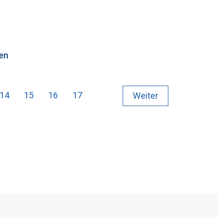
hen
14
15
16
17
Weiter
ktuell)